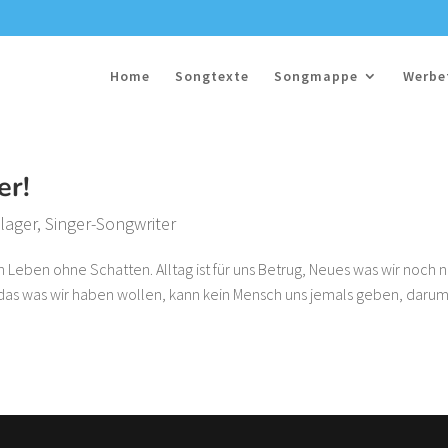
Home
Songtexte
Songmappe
Werbe
er!
lager
,
Singer-Songwriter
 Leben ohne Schatten. Alltag ist für uns Betrug, Neues was wir noch n
das was wir haben wollen, kann kein Mensch uns jemals geben, daru