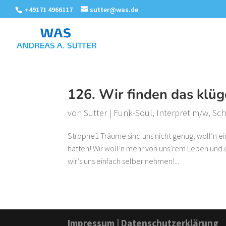
+49171 4966117
sutter@was.de
126. Wir finden das klüg
von
Sutter
|
Funk-Soul
,
Interpret m/w
,
Sch
Strophe1 Träume sind uns nicht genug, woll’n ein
hatten! Wir woll’n mehr von uns’rem Leben und 
wir’s uns einfach selber nehmen!...
Impressum
|
Datenschutzerklärung