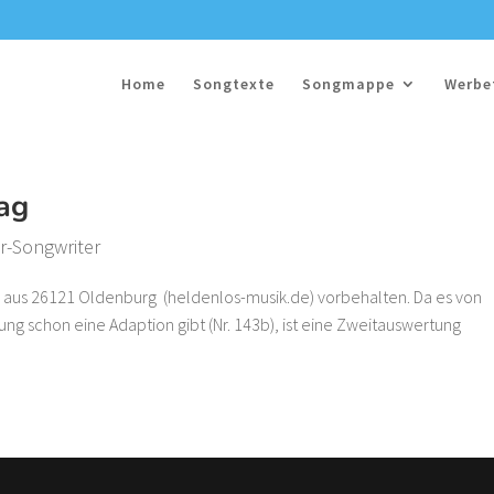
Home
Songtexte
Songmappe
Werbe
Tag
r-Songwriter
tz aus 26121 Oldenburg (heldenlos-musik.de) vorbehalten. Da es von
 schon eine Adaption gibt (Nr. 143b), ist eine Zweitauswertung