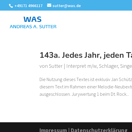
+49171 4966117
sutter@was.de
143a. Jedes Jahr, jeden 
von
Sutter
|
Interpret m/w
,
Schlager
,
Singe
Die Nutzung dieses Textes ist exklusiv Jan Schü
diesem Text im Rahmen einer Melodie-Neubextung
ausgeschlossen. Jurywertung 1 beim Dt. Rock...
Impressum
|
Datenschutzerklärung