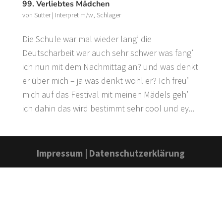
99. Verliebtes Mädchen
von
Sutter
|
Interpret m/w
,
Schlager
Die Schule war mal wieder lang’ die
Deutscharbeit war auch sehr schwer was fang’
ich nun mit dem Nachmittag an? und was denkt
er über mich – ja was denkt wohl er? Ich freu’
mich auf das Festival mit meinen Mädels geh’
ich dahin das wird bestimmt sehr cool und ey...
Impressum
|
Datenschutzerklärung