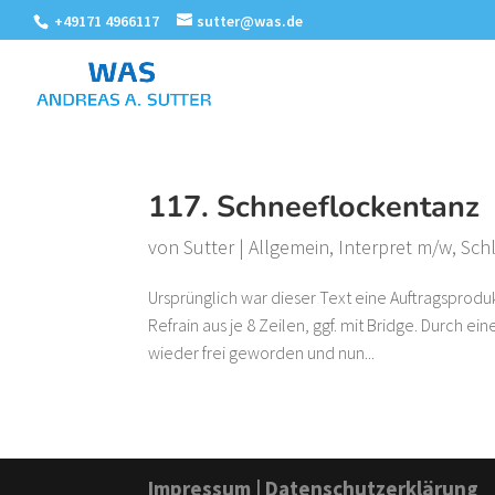
+49171 4966117
sutter@was.de
117. Schneeflockentanz
von
Sutter
|
Allgemein
,
Interpret m/w
,
Sch
Ursprünglich war dieser Text eine Auftragsprodu
Refrain aus je 8 Zeilen, ggf. mit Bridge. Durch e
wieder frei geworden und nun...
Impressum
|
Datenschutzerklärung