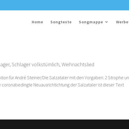
Home
Songtexte
Songmappe
Werbe
lager
,
Schlager volkstümlich
,
Weihnachtslied
ktion für André Steiner/Die Salzataler mit den Vorgaben: 2 Strophe u
ine coronabedingte Neuausrichtichtung der Salzataler ist dieser Text