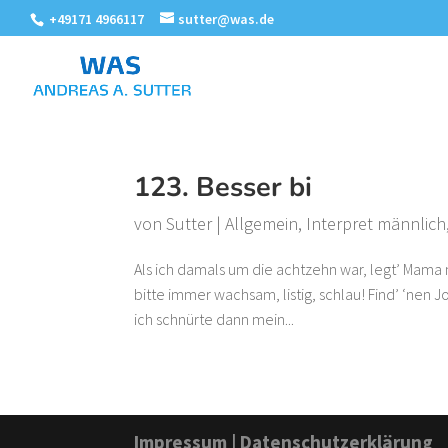
+49171 4966117
sutter@was.de
123. Besser bi
von
Sutter
|
Allgemein
,
Interpret männlich
Als ich damals um die achtzehn war, legt’ Mama mi
bitte immer wachsam, listig, schlau! Find’ ‘nen J
ich schnürte dann mein...
Impressum
|
Datenschutzerklärung