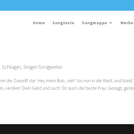
Home
Songtexte
Songmappe
Werbe
,
Schlager
,
Singer-Songwriter
r die Zukunft dar: Hey mein Bub, zieh’ los nun in die Welt, und bleib’
ob, verdien’ Dein Geld und such’ Dir auch die beste Frau. Gesagt, geta