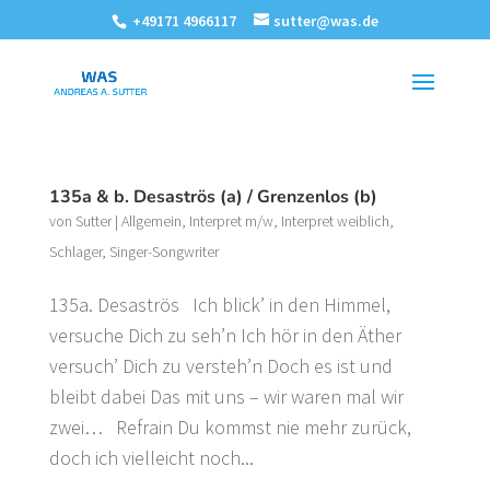
+49171 4966117
sutter@was.de
135a & b. Desaströs (a) / Grenzenlos (b)
von
Sutter
|
Allgemein
,
Interpret m/w
,
Interpret weiblich
,
Schlager
,
Singer-Songwriter
135a. Desaströs Ich blick’ in den Himmel,
versuche Dich zu seh’n Ich hör in den Äther
versuch’ Dich zu versteh’n Doch es ist und
bleibt dabei Das mit uns – wir waren mal wir
zwei… Refrain Du kommst nie mehr zurück,
doch ich vielleicht noch...