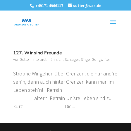
+49171 4966117
sutter@was.de
127. Wir sind Freunde
von
Sutter
|
Interpret männlich
,
Schlager
,
Singer-Songwriter
Strophe Wir gehen über Grenzen, die nur and’re
seh’n, denn auch hinter Grenzen kann man im
Leben steh’n! Refrain
altern. Refrain Un’sre Leben sind zu
kurz Die...