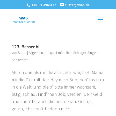
+49171 4966117
sutter@was.de
123. Besser bi
von
Sutter
|
Allgemein
,
Interpret männlich
,
Schlager
,
Singer-
Songwriter
Als ich damals um die achtzehn war, legt’ Mama
mir die Zukunft dar: Hey mein Bub, zieh’ los nun
in die Welt, und bleib’ bitte immer wachsam,
listig, schlau! Find’ ‘nen Job, verdien’ Dein Geld
und such’ Dir auch die beste Frau. Gesagt,
getan, ich schnürte dann mein...