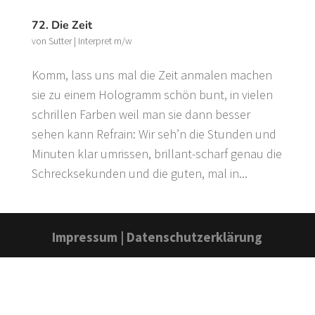
72. Die Zeit
von
Sutter
|
Interpret m/w
Komm, lass uns mal die Zeit anmalen machen
sie zu einem Hologramm schön bunt, in vielen
schrillen Farben weil man sie dann besser
sehen kann Refrain: Wir seh’n die Stunden und
Minuten klar umrissen, brillant-scharf genau die
Schrecksekunden und die guten, mal in...
Impressum
|
Datenschutzerklärung