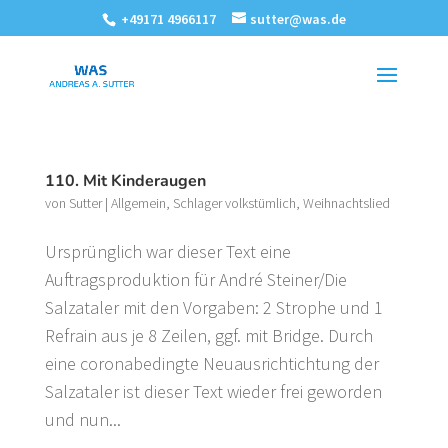
+49171 4966117
sutter@was.de
110. Mit Kinderaugen
von
Sutter
|
Allgemein
,
Schlager volkstümlich
,
Weihnachtslied
Ursprünglich war dieser Text eine
Auftragsproduktion für André Steiner/Die
Salzataler mit den Vorgaben: 2 Strophe und 1
Refrain aus je 8 Zeilen, ggf. mit Bridge. Durch
eine coronabedingte Neuausrichtichtung der
Salzataler ist dieser Text wieder frei geworden
und nun...