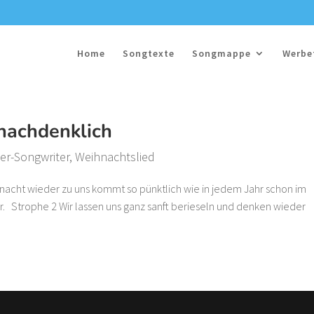
Home
Songtexte
Songmappe
Werbe
nachdenklich
er-Songwriter
,
Weihnachtslied
hnacht wieder zu uns kommt so pünktlich wie in jedem Jahr schon im
r. Strophe 2 Wir lassen uns ganz sanft berieseln und denken wieder