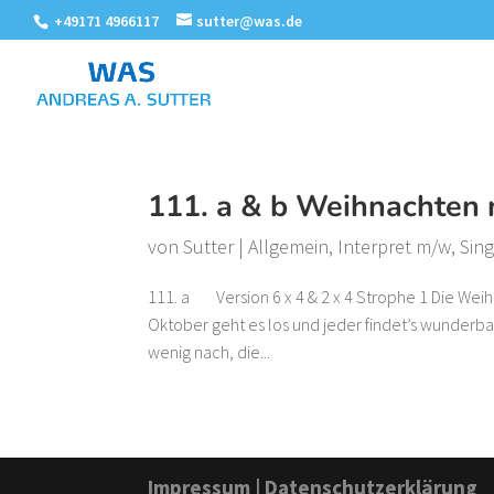
+49171 4966117
sutter@was.de
111. a & b Weihnachten 
von
Sutter
|
Allgemein
,
Interpret m/w
,
Sing
111. a Version 6 x 4 & 2 x 4 Strophe 1 Die Wei
Oktober geht es los und jeder findet’s wunderba
wenig nach, die...
Impressum
|
Datenschutzerklärung