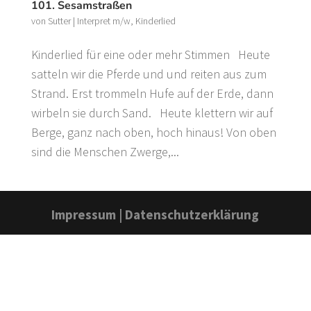
101. Sesamstraßen
von
Sutter
|
Interpret m/w
,
Kinderlied
Kinderlied für eine oder mehr Stimmen Heute
satteln wir die Pferde und und reiten aus zum
Strand. Erst trommeln Hufe auf der Erde, dann
wirbeln sie durch Sand. Heute klettern wir auf
Berge, ganz nach oben, hoch hinaus! Von oben
sind die Menschen Zwerge,...
Impressum
|
Datenschutzerklärung