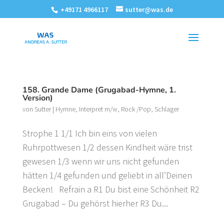
+49171 4966117
sutter@was.de
158. Grande Dame (Grugabad-Hymne, 1.
Version)
von
Sutter
|
Hymne
,
Interpret m/w
,
Rock /Pop
,
Schlager
Strophe 1 1/1 Ich bin eins von vielen
Ruhrpottwesen 1/2 dessen Kindheit wäre trist
gewesen 1/3 wenn wir uns nicht gefunden
hätten 1/4 gefunden und geliebt in all’Deinen
Becken! Refrain a R1 Du bist eine Schönheit R2
Grugabad – Du gehörst hierher R3 Du...