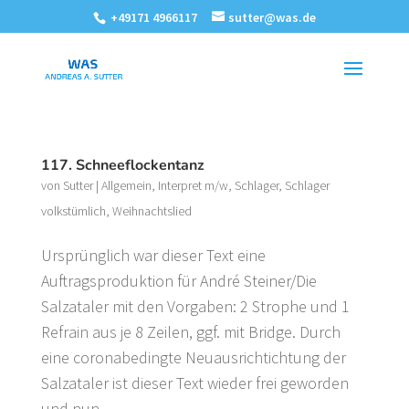
+49171 4966117
sutter@was.de
117. Schneeflockentanz
von
Sutter
|
Allgemein
,
Interpret m/w
,
Schlager
,
Schlager
volkstümlich
,
Weihnachtslied
Ursprünglich war dieser Text eine
Auftragsproduktion für André Steiner/Die
Salzataler mit den Vorgaben: 2 Strophe und 1
Refrain aus je 8 Zeilen, ggf. mit Bridge. Durch
eine coronabedingte Neuausrichtichtung der
Salzataler ist dieser Text wieder frei geworden
und nun...