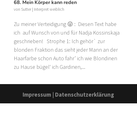
68. Mein Körper kann reden
von
Sutter
|
Interpret weiblich
Zu meiner Verteidigung 😜 : Diesen Text habe
ich auf Wunsch von und für Nadja Kossinskaja
geschrieben! Strophe 1: Ich gehör` zur
blonden Fraktion das sieht jeder Mann an der
Haarfarbe schon Auto fahr’ ich wie Blondinen
zu Hause bügel‘ ich Gardinen,...
Impressum
|
Datenschutzerklärung