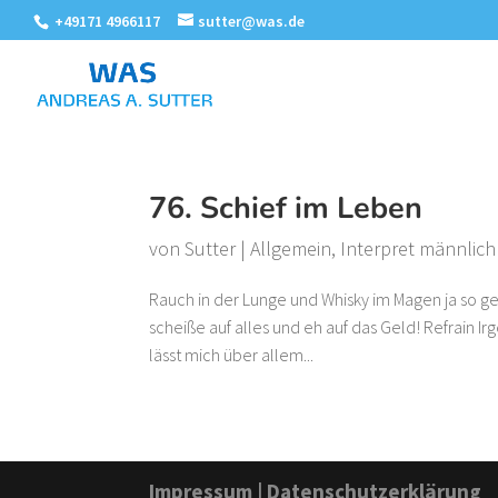
+49171 4966117
sutter@was.de
76. Schief im Leben
von
Sutter
|
Allgemein
,
Interpret männlich
Rauch in der Lunge und Whisky im Magen ja so geh
scheiße auf alles und eh auf das Geld! Refrain 
lässt mich über allem...
Impressum
|
Datenschutzerklärung