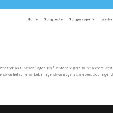
Home
Songtexte
Songmappe
Werbe
t es mir an zu vielen Tagen! Ich flüchte sehr gern’ in ‘ne andere Welt
Irgendwas lief schief im Leben irgendwas ist ganz daneben, doch irgen