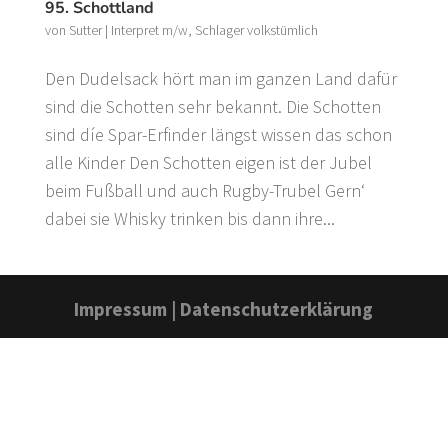
95. Schottland
von
Sutter
|
Interpret m/w
,
Schlager volkstümlich
Den Dudelsack hört man im ganzen Land dafür
sind die Schotten sehr bekannt. Die Schotten
sind díe Spar-Erfinder längst wissen das schon
alle Kinder Den Schotten eigen ist der Jubel
beim Fußball und auch Rugby-Trubel Gern‘
dabei sie Whisky trinken bis dann ihre...
Impressum
|
Datenschutzerklärung