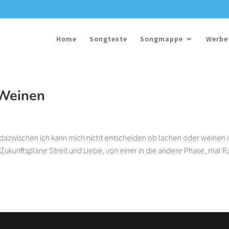
Home
Songtexte
Songmappe
Werbe
 Weinen
 dazwischen ich kann mich nicht entscheiden ob lachen oder weinen 
Zukunftspläne Streit und Liebe, von einer in die andere Phase, mal Ra