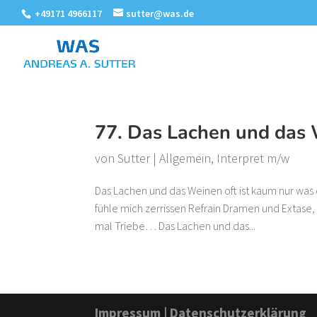
+49171 4966117
sutter@was.de
77. Das Lachen und das
von
Sutter
|
Allgemein
,
Interpret m/w
Das Lachen und das Weinen oft ist kaum nur was
fühle mich zerrissen Refrain Dramen und Extase, 
mal Triebe… Das Lachen und das...
Impressum
|
Datenschutzerklärung