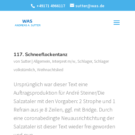
+49171 4966117
sutter@was.de
117. Schneeflockentanz
von
Sutter
|
Allgemein
,
Interpret m/w
,
Schlager
,
Schlager
volkstümlich
,
Weihnachtslied
Ursprünglich war dieser Text eine
Auftragsproduktion für André Steiner/Die
Salzataler mit den Vorgaben: 2 Strophe und 1
Refrain aus je 8 Zeilen, ggf. mit Bridge. Durch
eine coronabedingte Neuausrichtichtung der
Salzataler ist dieser Text wieder frei geworden
und nun...