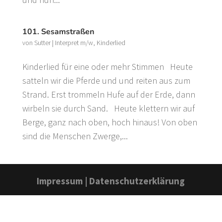
101. Sesamstraßen
von
Sutter
|
Interpret m/w
,
Kinderlied
Kinderlied für eine oder mehr Stimmen Heute
satteln wir die Pferde und und reiten aus zum
Strand. Erst trommeln Hufe auf der Erde, dann
wirbeln sie durch Sand. Heute klettern wir auf
Berge, ganz nach oben, hoch hinaus! Von oben
sind die Menschen Zwerge,...
Impressum
|
Datenschutzerklärung