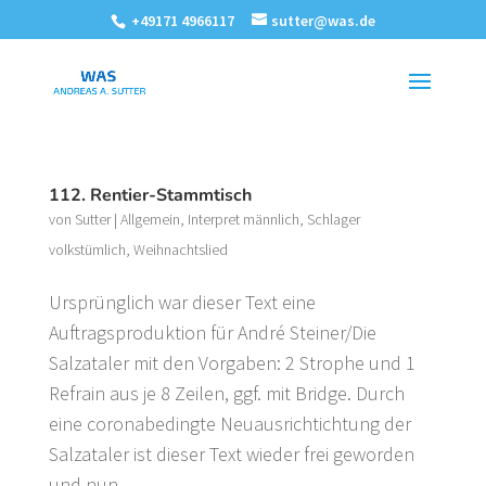
+49171 4966117
sutter@was.de
112. Rentier-Stammtisch
von
Sutter
|
Allgemein
,
Interpret männlich
,
Schlager
volkstümlich
,
Weihnachtslied
Ursprünglich war dieser Text eine
Auftragsproduktion für André Steiner/Die
Salzataler mit den Vorgaben: 2 Strophe und 1
Refrain aus je 8 Zeilen, ggf. mit Bridge. Durch
eine coronabedingte Neuausrichtichtung der
Salzataler ist dieser Text wieder frei geworden
und nun...