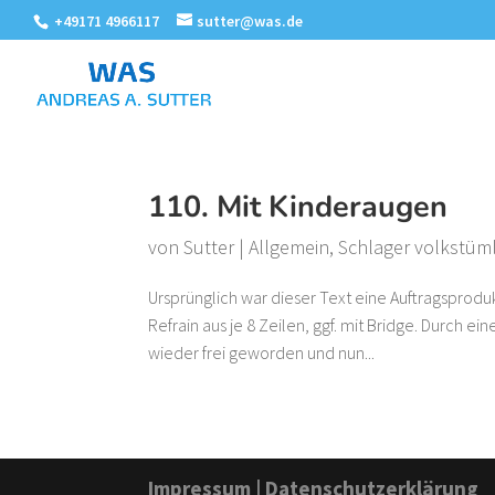
+49171 4966117
sutter@was.de
110. Mit Kinderaugen
von
Sutter
|
Allgemein
,
Schlager volkstüml
Ursprünglich war dieser Text eine Auftragsprodu
Refrain aus je 8 Zeilen, ggf. mit Bridge. Durch e
wieder frei geworden und nun...
Impressum
|
Datenschutzerklärung