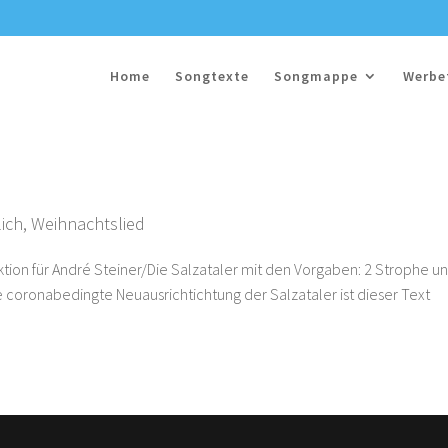
Home
Songtexte
Songmappe
Werbe
ich
,
Weihnachtslied
ktion für André Steiner/Die Salzataler mit den Vorgaben: 2 Strophe u
ine coronabedingte Neuausrichtichtung der Salzataler ist dieser Text