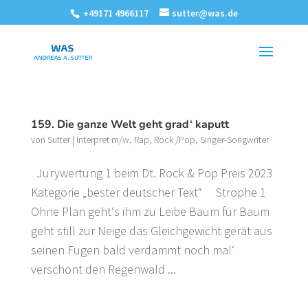
+49171 4966117
sutter@was.de
159. Die ganze Welt geht grad‘ kaputt
von
Sutter
|
Interpret m/w
,
Rap
,
Rock /Pop
,
Singer-Songwriter
Jurywertung 1 beim Dt. Rock & Pop Preis 2023
Kategorie „bester deutscher Text“ Strophe 1
Ohne Plan geht‘s ihm zu Leibe Baum für Baum
geht still zur Neige das Gleichgewicht gerät aus
seinen Fugen bald verdammt noch mal‘
verschont den Regenwald ...