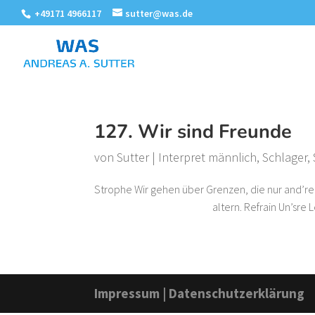
+49171 4966117
sutter@was.de
127. Wir sind Freunde
von
Sutter
|
Interpret männlich
,
Schlager
,
Strophe Wir gehen über Grenzen, die nur and’
altern. Refrain Un’sre Leb
Impressum
|
Datenschutzerklärung