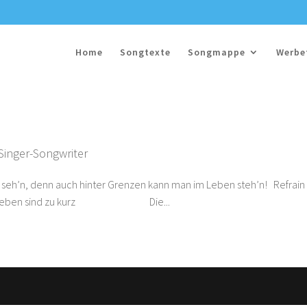
Home
Songtexte
Songmappe
Werbe
Singer-Songwriter
re seh’n, denn auch hinter Grenzen kann man im Leben steh’n! Ref
en sind zu kurz Die...