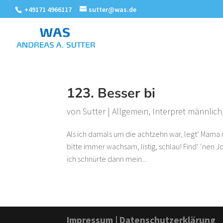
+49171 4966117
sutter@was.de
123. Besser bi
von
Sutter
|
Allgemein
,
Interpret männlich
Als ich damals um die achtzehn war, legt’ Mama mi
bitte immer wachsam, listig, schlau! Find’ ‘nen J
ich schnürte dann mein...
Impressum
|
Datenschutzerklärung