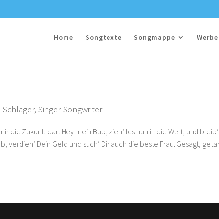
Home
Songtexte
Songmappe
Werbe
,
Schlager
,
Singer-Songwriter
r die Zukunft dar: Hey mein Bub, zieh’ los nun in die Welt, und bleib’
ob, verdien’ Dein Geld und such’ Dir auch die beste Frau. Gesagt, geta