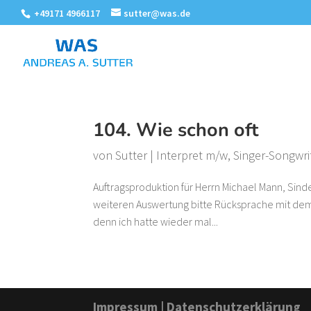
+49171 4966117
sutter@was.de
104. Wie schon oft
von
Sutter
|
Interpret m/w
,
Singer-Songwri
Auftragsproduktion für Herrn Michael Mann, Sinde
weiteren Auswertung bitte Rücksprache mit dem
denn ich hatte wieder mal...
Impressum
|
Datenschutzerklärung