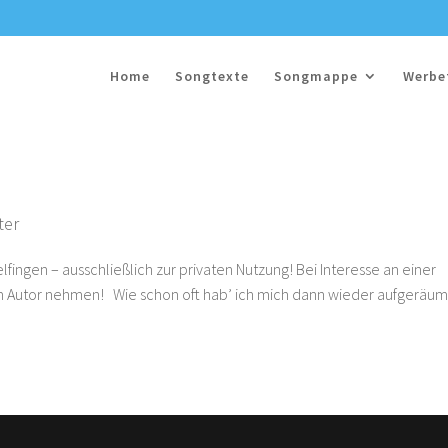
Home
Songtexte
Songmappe
Werbe
ter
lfingen – ausschließlich zur privaten Nutzung! Bei Interesse an einer
 Autor nehmen! Wie schon oft hab’ ich mich dann wieder aufgeräum