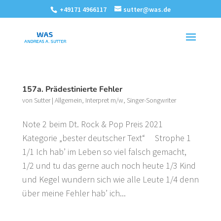
+49171 4966117
sutter@was.de
157a. Prädestinierte Fehler
von
Sutter
|
Allgemein
,
Interpret m/w
,
Singer-Songwriter
Note 2 beim Dt. Rock & Pop Preis 2021
Kategorie „bester deutscher Text“ Strophe 1
1/1 Ich hab’ im Leben so viel falsch gemacht,
1/2 und tu das gerne auch noch heute 1/3 Kind
und Kegel wundern sich wie alle Leute 1/4 denn
über meine Fehler hab’ ich...