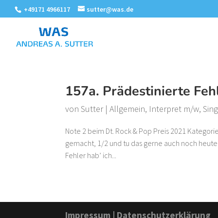
+49171 4966117
sutter@was.de
157a. Prädestinierte Feh
von
Sutter
|
Allgemein
,
Interpret m/w
,
Sin
Note 2 beim Dt. Rock & Pop Preis 2021 Kategorie
gemacht, 1/2 und tu das gerne auch noch heute
Fehler hab’ ich...
Impressum
|
Datenschutzerklärung