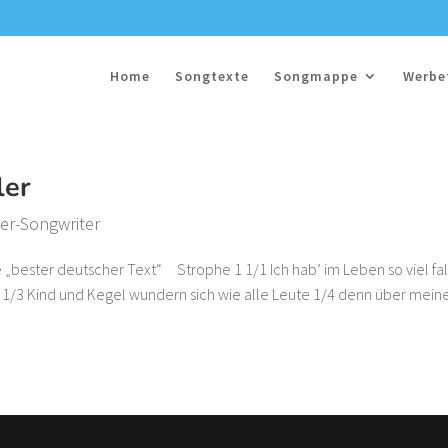
Home
Songtexte
Songmappe
Werbe
ler
ger-Songwriter
 „bester deutscher Text“ Strophe 1 1/1 Ich hab’ im Leben so viel fa
 1/3 Kind und Kegel wundern sich wie alle Leute 1/4 denn über mein