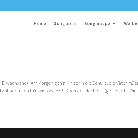
Home
Songtexte
Songmappe
Werbe
 & Erwachsene) Am Morgen geh’n Kinder in die Schule, die Väter müs
und Zähneputzen tu’n wir sowieso! Doch des Nachts… (geflüstert) Wir