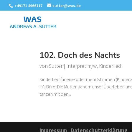
+49171 4966117
sutter@was.de
102. Doch des Nachts
von
Sutter
|
Interpret m/w
,
Kinderlied
Kinderlied für eine oder mehr Stimmen (Kinder
in’s Büro. Die Mütter sichern unser Überleben 
tanzen mit den...
Impressum
|
Datenschutzerklärung