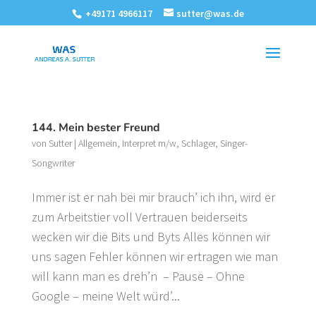
+49171 4966117
sutter@was.de
144. Mein bester Freund
von
Sutter
|
Allgemein
,
Interpret m/w
,
Schlager
,
Singer-
Songwriter
Immer ist er nah bei mir brauch’ ich ihn, wird er
zum Arbeitstier voll Vertrauen beiderseits
wecken wir die Bits und Byts Alles können wir
uns sagen Fehler können wir ertragen wie man
will kann man es dreh’n – Pause – Ohne
Google – meine Welt würd’...