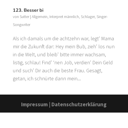
123. Besser bi
von
Sutter
|
Allgemein
,
Interpret männlich
,
Schlager
,
Singer-
Songwriter
Als ich damals um die achtzehn war, legt’ Mama
mir die Zukunft dar: Hey mein Bub, zieh’ los nun
in die Welt, und bleib’ bitte immer wachsam,
listig, schlau! Find’ ‘nen Job, verdien’ Dein Geld
und such’ Dir auch die beste Frau. Gesagt,
getan, ich schnürte dann mein...
Impressum
|
Datenschutzerklärung