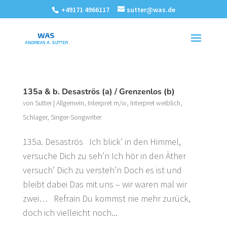
+49171 4966117
sutter@was.de
135a & b. Desaströs (a) / Grenzenlos (b)
von
Sutter
|
Allgemein
,
Interpret m/w
,
Interpret weiblich
,
Schlager
,
Singer-Songwriter
135a. Desaströs Ich blick’ in den Himmel,
versuche Dich zu seh’n Ich hör in den Äther
versuch’ Dich zu versteh’n Doch es ist und
bleibt dabei Das mit uns – wir waren mal wir
zwei… Refrain Du kommst nie mehr zurück,
doch ich vielleicht noch...