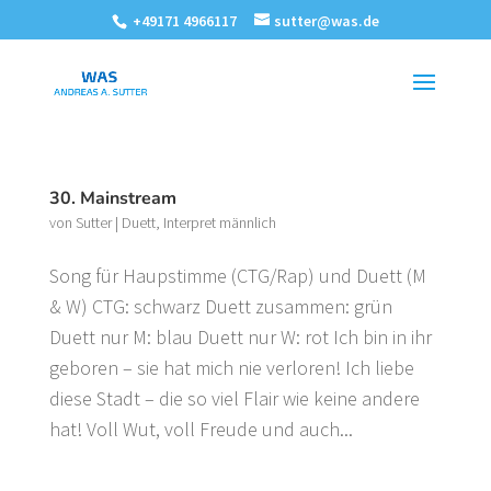
+49171 4966117
sutter@was.de
30. Mainstream
von
Sutter
|
Duett
,
Interpret männlich
Song für Haupstimme (CTG/Rap) und Duett (M
& W) CTG: schwarz Duett zusammen: grün
Duett nur M: blau Duett nur W: rot Ich bin in ihr
geboren – sie hat mich nie verloren! Ich liebe
diese Stadt – die so viel Flair wie keine andere
hat! Voll Wut, voll Freude und auch...