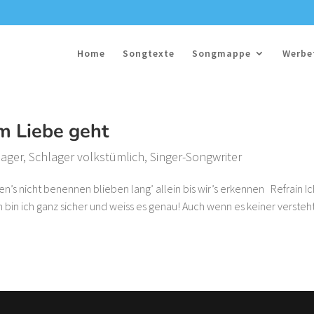
Home
Songtexte
Songmappe
Werbe
um Liebe geht
lager
,
Schlager volkstümlich
,
Singer-Songwriter
en’s nicht benennen blieben lang’ allein bis wir’s erkennen Refrain Ic
 bin ich ganz sicher und weiss es genau! Auch wenn es keiner versteh