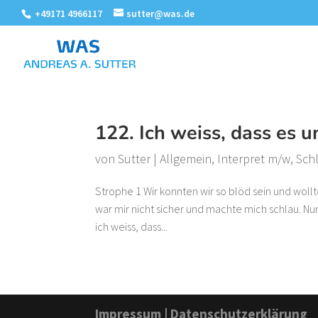
+49171 4966117
sutter@was.de
122. Ich weiss, dass es 
von
Sutter
|
Allgemein
,
Interpret m/w
,
Sch
Strophe 1 Wir konnten wir so blöd sein und wollt
war mir nicht sicher und machte mich schlau. Nun
ich weiss, dass...
Impressum
|
Datenschutzerklärung