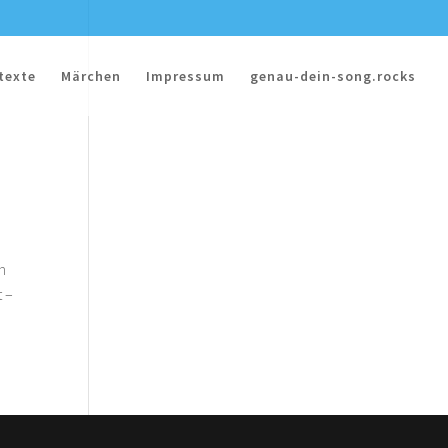
texte
Märchen
Impressum
genau-dein-song.rocks
h
t –