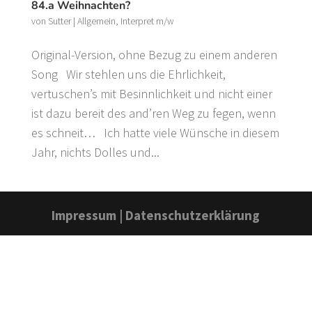
84.a Weihnachten?
von
Sutter
|
Allgemein
,
Interpret m/w
Original-Version, ohne Bezug zu einem anderen
Song Wir stehlen uns die Ehrlichkeit,
vertuschen’s mit Besinnlichkeit und nicht einer
ist dazu bereit des and’ren Weg zu fegen, wenn
es schneit… Ich hatte viele Wünsche in diesem
Jahr, nichts Dolles und...
Impressum
|
Datenschutzerklärung