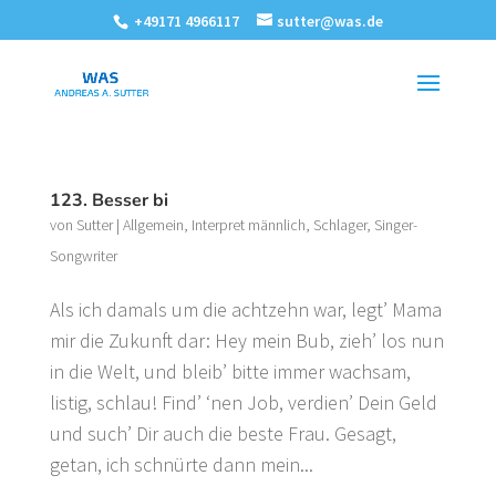
+49171 4966117
sutter@was.de
123. Besser bi
von
Sutter
|
Allgemein
,
Interpret männlich
,
Schlager
,
Singer-
Songwriter
Als ich damals um die achtzehn war, legt’ Mama
mir die Zukunft dar: Hey mein Bub, zieh’ los nun
in die Welt, und bleib’ bitte immer wachsam,
listig, schlau! Find’ ‘nen Job, verdien’ Dein Geld
und such’ Dir auch die beste Frau. Gesagt,
getan, ich schnürte dann mein...