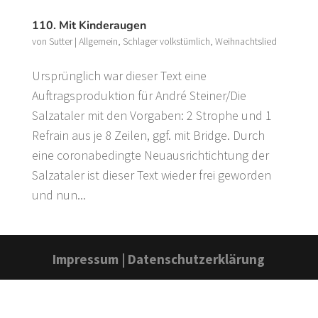
110. Mit Kinderaugen
von
Sutter
|
Allgemein
,
Schlager volkstümlich
,
Weihnachtslied
Ursprünglich war dieser Text eine
Auftragsproduktion für André Steiner/Die
Salzataler mit den Vorgaben: 2 Strophe und 1
Refrain aus je 8 Zeilen, ggf. mit Bridge. Durch
eine coronabedingte Neuausrichtichtung der
Salzataler ist dieser Text wieder frei geworden
und nun...
Impressum
|
Datenschutzerklärung