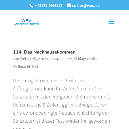
+49171 4966117
sutter@was.de
114. Das Nachhausekommen
von
Sutter
|
Allgemein
,
Interpret m/w
,
Schlager volkstümlich
,
Weihnachtslied
Ursprünglich war dieser Text eine
Auftragsproduktion für André Steiner/Die
Salzataler mit den Vorgaben: 2 Strophe und 1
Refrain aus je 8 Zeilen, ggf. mit Bridge. Durch
eine coronabedingte Neuausrichtichtung der
Salzataler ist dieser Text wieder frei geworden
und nun...