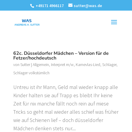
+49171 4966117
sutter@was.de
62c. Düsseldorfer Mädchen – Version für de
Fetzer/hochdeutsch
von
Sutter
|
Allgemein
,
Interpret m/w
,
Karnevlas-Lied
,
Schlager
,
Schlager volkstümlich
Untreu ist ihr Mann, Geld mal wieder knapp alle
Kinder halten sie auf Trapp es bleibt Ihr keine
Zeit für nix manche fällt noch rein auf miese
Tricks so geht mal wieder alles schief was früher
wie auf Schienen lief – doch düsseldorfer
Mädchen denken stets nur...