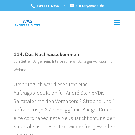
+49171 4966117
sutter@was.de
114. Das Nachhausekommen
von
Sutter
|
Allgemein
,
Interpret m/w
,
Schlager volkstümlich
,
Weihnachtslied
Ursprünglich war dieser Text eine
Auftragsproduktion für André Steiner/Die
Salzataler mit den Vorgaben: 2 Strophe und 1
Refrain aus je 8 Zeilen, ggf. mit Bridge. Durch
eine coronabedingte Neuausrichtichtung der
Salzataler ist dieser Text wieder frei geworden
und nun...