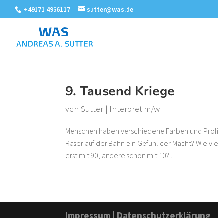
+49171 4966117
sutter@was.de
9. Tausend Kriege
von
Sutter
|
Interpret m/w
Menschen haben verschiedene Farben und Profil
Raser auf der Bahn ein Gefühl der Macht? Wie v
erst mit 90, andere schon mit 10?...
Impressum
|
Datenschutzerklärung