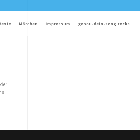
texte
Märchen
Impressum
genau-dein-song.rocks
 der
che