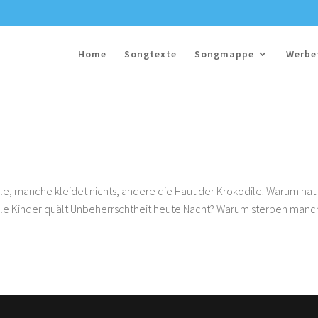
Home
Songtexte
Songmappe
Werbe
e, manche kleidet nichts, andere die Haut der Krokodile. Warum hat
iele Kinder quält Unbeherrschtheit heute Nacht? Warum sterben man