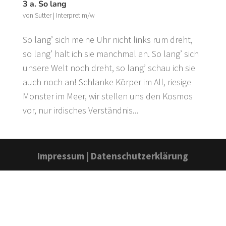
3 a. So lang
von
Sutter
|
Interpret m/w
So lang’ sich meine Uhr nicht links rum dreht,
so lang’ halt ich sie manchmal an. So lang’ sich
unsere Welt noch dreht, so lang’ schau ich sie
auch noch an! Schlanke Körper im All, riesige
Monster im Meer, wir stellen uns den Kosmos
vor, nur irdisches Verständnis...
Impressum
|
Datenschutzerklärung