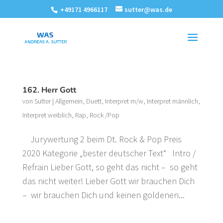
+49171 4966117
sutter@was.de
162. Herr Gott
von
Sutter
|
Allgemein
,
Duett
,
Interpret m/w
,
Interpret männlich
,
Interpret weiblich
,
Rap
,
Rock /Pop
Jurywertung 2 beim Dt. Rock & Pop Preis
2020 Kategorie „bester deutscher Text“ Intro /
Refrain Lieber Gott, so geht das nicht – so geht
das nicht weiter! Lieber Gott wir brauchen Dich
– wir brauchen Dich und keinen goldenen...