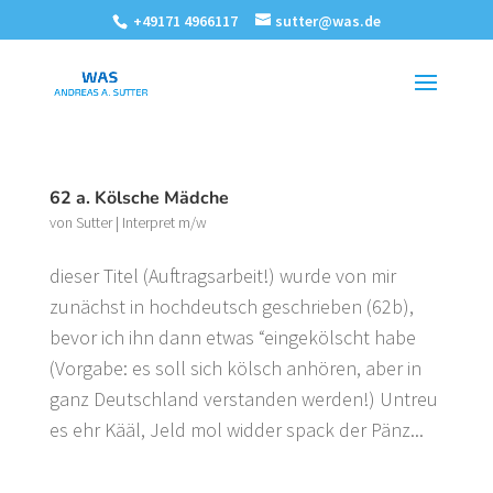
+49171 4966117
sutter@was.de
62 a. Kölsche Mädche
von
Sutter
|
Interpret m/w
dieser Titel (Auftragsarbeit!) wurde von mir
zunächst in hochdeutsch geschrieben (62b),
bevor ich ihn dann etwas “eingekölscht habe
(Vorgabe: es soll sich kölsch anhören, aber in
ganz Deutschland verstanden werden!) Untreu
es ehr Kääl, Jeld mol widder spack der Pänz...