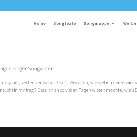
Home
Songtexte
Songmappe
Werbe
lager
,
Singer-Songwriter
tegorie „bester deutscher Text“ Weisst Du, wie viel ich heute wirkli
sucht in mir trag’? Dass ich an so vielen Tagen wissen möchte, wie’s D