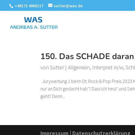
+49171 4966117
sutter@was.de
150. Das SCHADE daran
von
Sutter
|
Allgemein
,
Interpret m/w
,
Sch
Jurywertung 1 beim Dt. Rock & Pop Preis 2023 Ka
nur an Dich gedacht hab’? Dass ich heul’ und Sehn
geht? Denn...
Impressum
|
Datenschutzerklärung