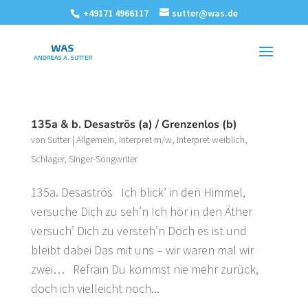
+49171 4966117
sutter@was.de
135a & b. Desaströs (a) / Grenzenlos (b)
von
Sutter
|
Allgemein
,
Interpret m/w
,
Interpret weiblich
,
Schlager
,
Singer-Songwriter
135a. Desaströs Ich blick’ in den Himmel,
versuche Dich zu seh’n Ich hör in den Äther
versuch’ Dich zu versteh’n Doch es ist und
bleibt dabei Das mit uns – wir waren mal wir
zwei… Refrain Du kommst nie mehr zurück,
doch ich vielleicht noch...