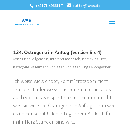
+49171 4966117
sutter@was.de
134. Östrogene im Anflug (Version 5 x 4)
von
Sutter
|
Allgemein
,
Interpret männlich
,
Karnevlas-Lied
,
Kategorie Ballermann Schlager
,
Schlager
,
Singer-Songwriter
Ich weiss wie’s endet, komm’ trotzdem nicht
raus das Luder weiss das genau und nutzt es
auch voll aus Sie spielt nur mit mir und macht
was sie will sind Östrogene im Anflug, dann wird
es immer schrill! Ich erlieg’ ihrem Blick ich fall
in ihr Herz Stunden sind wir...