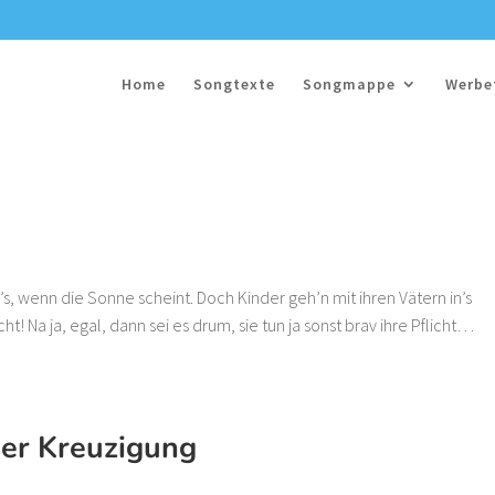
Home
Songtexte
Songmappe
Werbe
ird’s, wenn die Sonne scheint. Doch Kinder geh’n mit ihren Vätern in’s
ht! Na ja, egal, dann sei es drum, sie tun ja sonst brav ihre Pflicht…
der Kreuzigung