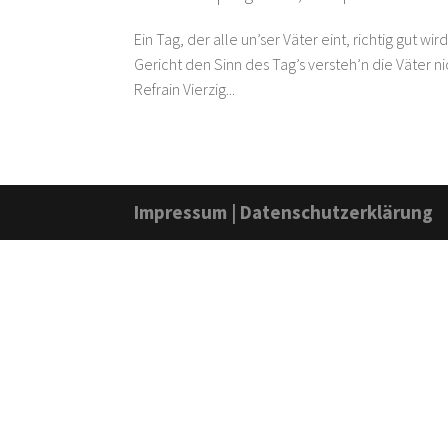
Ein Tag, der alle un’ser Väter eint, richtig gut w
Gericht den Sinn des Tag’s versteh’n die Väter nic
Refrain Vierzig...
Impressum
|
Datenschutzerklärung