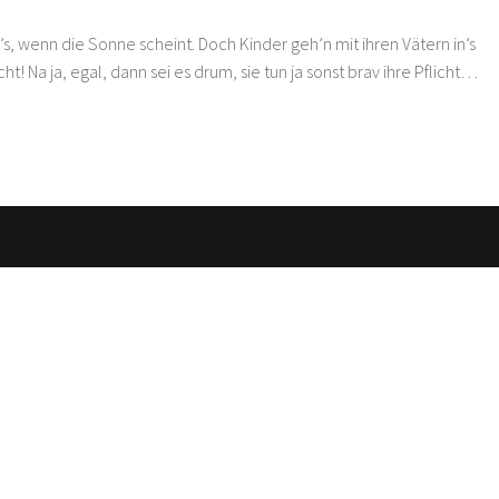
ird’s, wenn die Sonne scheint. Doch Kinder geh’n mit ihren Vätern in’s
ht! Na ja, egal, dann sei es drum, sie tun ja sonst brav ihre Pflicht…