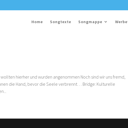
Home
Songtexte
Songmappe
Werbe
 wollten hierher und wurden angenommen Noch sind wir uns fremd,
hnen die Hand, bevor die Seele verbrennt… Bridge: Kulturelle
n...