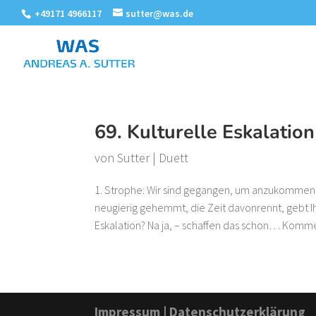
+49171 4966117
sutter@was.de
69. Kulturelle Eskalation
von
Sutter
|
Duett
1. Strophe: Wir sind gegangen, um anzukommen
neugierig gehemmt, die Zeit davonrennt, gebt I
Eskalation? Na ja, – schaffen das schon… Komme
Impressum
|
Datenschutzerklärung