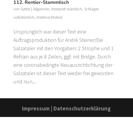
112. Rentier-Stammtisch
von
Sutter
|
Allgemein
,
Interpret männlich
,
Schlager
volkstümlich
,
Weihnachtslied
Ursprünglich war dieser Text eine
Auftragsproduktion für André Steiner/Die
Salzataler mit den Vorgaben: 2 Strophe und 1
Refrain aus je 8 Zeilen, ggf. mit Bridge. Durch
eine coronabedingte Neuausrichtichtung der
Salzataler ist dieser Text wieder frei geworden
und nun...
Impressum
|
Datenschutzerklärung