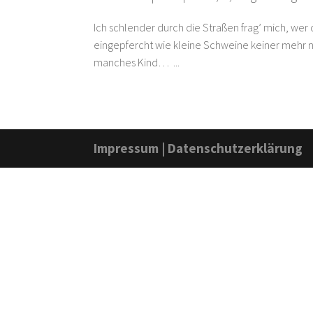
Ich schlender durch die Straßen frag’ mich, wer 
eingepfercht wie kleine Schweine keiner mehr n
manches Kind… ...
Impressum
|
Datenschutzerklärung