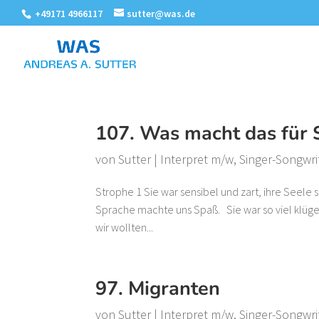
+49171 4966117
sutter@was.de
107. Was macht das für 
von
Sutter
|
Interpret m/w
,
Singer-Songwri
Strophe 1 Sie war sensibel und zart, ihre Seele s
Sprache machte uns Spaß. Sie war so viel klüger, 
wir wollten...
97. Migranten
von
Sutter
|
Interpret m/w
,
Singer-Songwri