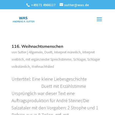
+49171 4966117
sutter@was.de
116. Weihnachtsmenschen
von
Sutter
|
Allgemein
,
Duett
,
Interpret männlich
,
Interpret
weiblich
,
mit ergänzender Sprechstimme
,
Schlager
,
Schlager
volkstümlich
,
Weihnachtslied
Untertitel: Eine kleine Liebesgeschichte
Duett mit Erzählstimme
Ursprünglich war dieser Text eine
Auftragsproduktion für André Steiner/Die
Salzataler mit den Vorgaben: 2 Strophe und 1
Refrain aus je 8 Zeilen, ggf. mit...