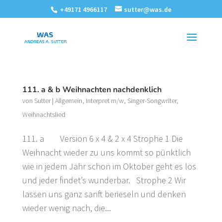
+49171 4966117
sutter@was.de
111. a & b Weihnachten nachdenklich
von
Sutter
|
Allgemein
,
Interpret m/w
,
Singer-Songwriter
,
Weihnachtslied
111. a Version 6 x 4 & 2 x 4 Strophe 1 Die
Weihnacht wieder zu uns kommt so pünktlich
wie in jedem Jahr schon im Oktober geht es los
und jeder findet’s wunderbar. Strophe 2 Wir
lassen uns ganz sanft berieseln und denken
wieder wenig nach, die...