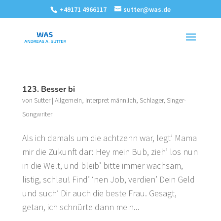
+49171 4966117
sutter@was.de
123. Besser bi
von
Sutter
|
Allgemein
,
Interpret männlich
,
Schlager
,
Singer-
Songwriter
Als ich damals um die achtzehn war, legt’ Mama
mir die Zukunft dar: Hey mein Bub, zieh’ los nun
in die Welt, und bleib’ bitte immer wachsam,
listig, schlau! Find’ ‘nen Job, verdien’ Dein Geld
und such’ Dir auch die beste Frau. Gesagt,
getan, ich schnürte dann mein...